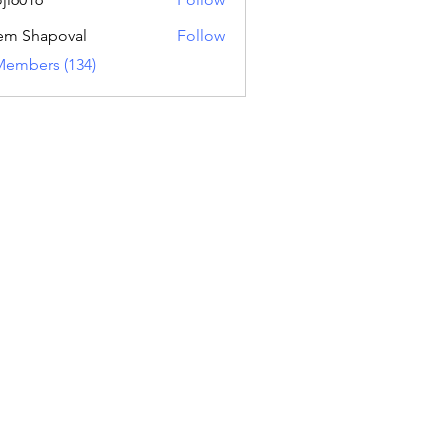
16
em Shapoval
Follow
Members (134)