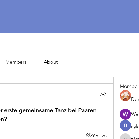
Members
About
Member
Dor
 erste gemeinsame Tanz bei Paaren 
We
en?
nyl
9 Views
pir