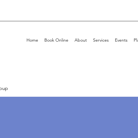
Home
Book Online
About
Services
Events
Pl
oup