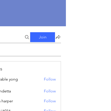
Join
s
able yong
Follow
ndetta
Follow
a harper
Follow
oji6016
Follow