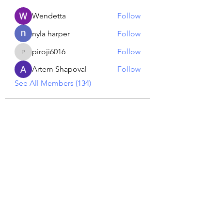
Wendetta
Follow
nyla harper
Follow
piroji6016
Follow
piroji6016
Artem Shapoval
Follow
See All Members (134)
Reiki georgie
GEORGINA MEDIUM PSYCHIC
Subscribe Form