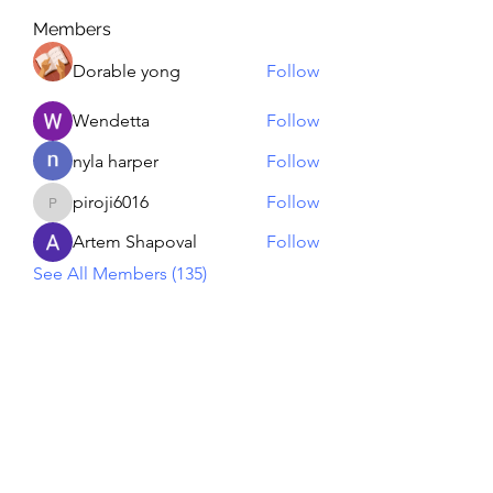
Members
Dorable yong
Follow
Wendetta
Follow
nyla harper
Follow
piroji6016
Follow
piroji6016
Artem Shapoval
Follow
See All Members (135)
Reiki georgie
GEORGINA MEDIUM PSYCHIC