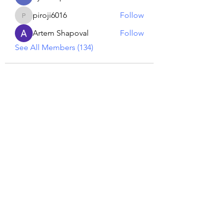
piroji6016
Follow
piroji6016
Artem Shapoval
Follow
See All Members (134)
Reiki georgie
GEORGINA MEDIUM PSYCHIC
Subscribe Form
Submit