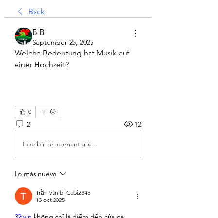
Back
В В
September 25, 2025
Welche Bedeutung hat Musik auf 
einer Hochzeit?
0
2
12
Escribir un comentario...
Lo más nuevo
Trần văn bi Cubi2345
13 oct 2025
32win
 không chỉ là điểm đến của cá 