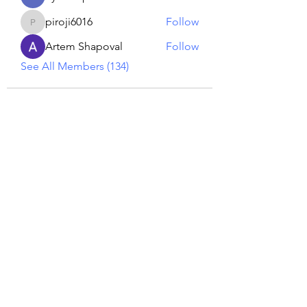
piroji6016
Follow
piroji6016
Artem Shapoval
Follow
See All Members (134)
Reiki georgie
GEORGINA MEDIUM PSYCHIC
Subscribe Form
Submit