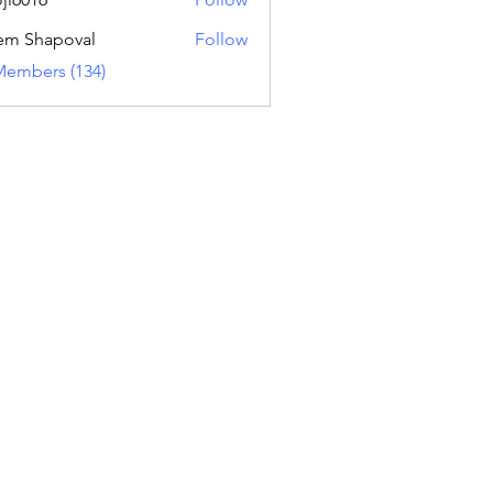
16
em Shapoval
Follow
Members (134)