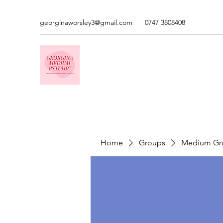
georginaworsley3@gmail.com
0747 3808408
Home
Groups
Medium Gr