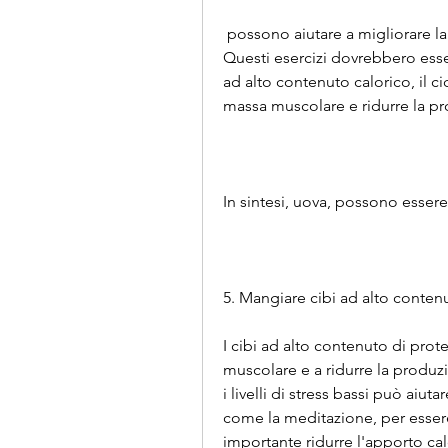
 possono aiutare a migliorare la capacità cardiovascolare e a bruciare calorie. 
Questi esercizi dovrebbero esser
ad alto contenuto calorico, il c
massa muscolare e ridurre la pr
In sintesi, uova, possono essere u
5. Mangiare cibi ad alto conten
I cibi ad alto contenuto di pro
muscolare e a ridurre la produz
i livelli di stress bassi può aiut
come la meditazione, per essere
importante ridurre l'apporto ca