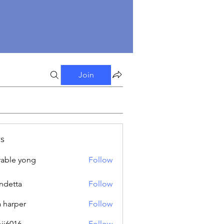
Join
s
able yong
Follow
ndetta
Follow
a harper
Follow
oji6016
Follow