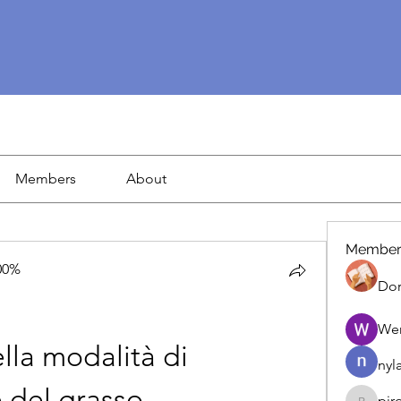
Members
About
Member
00%
Dor
We
la modalità di 
nyl
 del grasso
pir