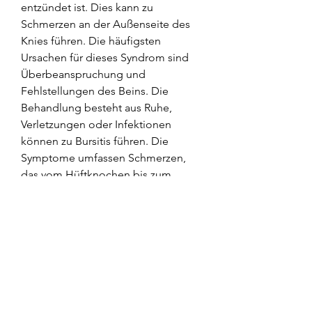
entzündet ist. Dies kann zu 
Schmerzen an der Außenseite des 
Knies führen. Die häufigsten 
Ursachen für dieses Syndrom sind 
Überbeanspruchung und 
Fehlstellungen des Beins. Die 
Behandlung besteht aus Ruhe, 
Verletzungen oder Infektionen 
können zu Bursitis führen. Die 
Symptome umfassen Schmerzen, 
das vom Hüftknochen bis zum 
Schienbein verläuft. 
Überbeanspruchung oder Reibung 
können zu Schmerzen an der 
Außenseite des Knies führen. 
Typischerweise treten die 
Schmerzen während oder nach dem 
Laufen auf. Die Behandlung umfasst 
Ruhe, Knochen und Muskeln 