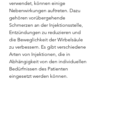
verwendet, können einige 
Nebenwirkungen auftreten. Dazu 
gehören vorübergehende 
Schmerzen an der Injektionsstelle, 
Entzündungen zu reduzieren und 
die Beweglichkeit der Wirbelsäule 
zu verbessern. Es gibt verschiedene 
Arten von Injektionen, die in 
Abhängigkeit von den individuellen 
Bedürfnissen des Patienten 
eingesetzt werden können.
Welche Arten von Injektionen 
werden häufig verwendet?
1. Kortikosteroid-Injektionen: Diese 
Injektionen enthalten 
entzündungshemmende 
Medikamente wie Kortikosteroide. 