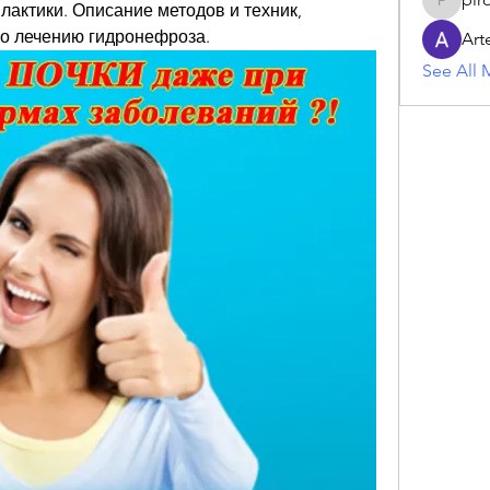
лактики. Описание методов и техник, 
piroji60
о лечению гидронефроза.
Art
See All 