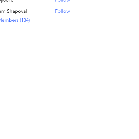
16
em Shapoval
Follow
Members (134)