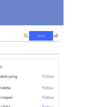
Join
s
able yong
Follow
ndetta
Follow
a harper
Follow
oji6016
Follow