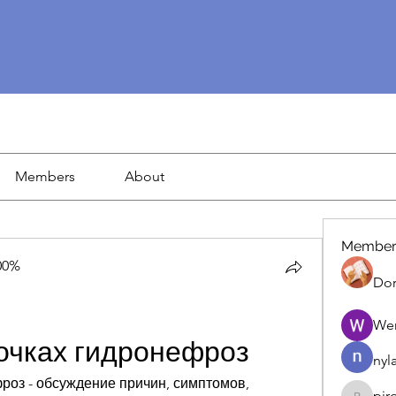
Members
About
Member
00%
Dor
We
очках гидронефроз
nyl
роз - обсуждение причин, симптомов, 
pir