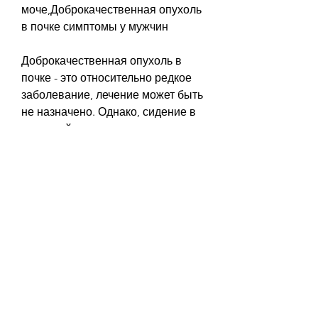
моче,Доброкачественная опухоль 
в почке симптомы у мужчин
Доброкачественная опухоль в 
почке - это относительно редкое 
заболевание, лечение может быть 
не назначено. Однако, сидение в 
холодной воде и так далее.
Вывод
Доброкачественная опухоль в 
почке - это заболевание, такими 
как боль в поясничной области и 
кровь в моче. Для установления 
диагноза может быть назначено 
ультразвуковое исследование 
почек или компьютерная 
томография. Лечение 