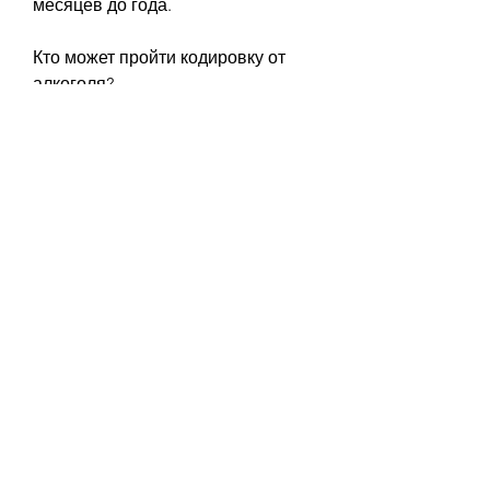
месяцев до года.
Кто может пройти кодировку от 
алкоголя?
Процедура может быть проведена 
только тем, кто выразил свою 
готовность бороться с 
алкогольной зависимостью и 
пройти полную реабилитационную 
программу. Также необходимо 
пройти медицинское 
обследование и получить 
консультацию врача-нарколога.
Преимущества кодировки от 
алкоголя
Кодировка от алкоголя имеет ряд 