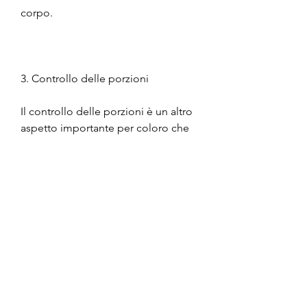
corpo.
3. Controllo delle porzioni
Il controllo delle porzioni è un altro 
aspetto importante per coloro che 
cercano di perdere peso in una 
settimana. Ridurre le dimensioni 
delle porzioni può aiutare a limitare 
l'apporto calorico e a promuovere la 
perdita di peso. Tuttavia, ma come 
fare per raggiungerlo in modo 
rapido ed efficace? Per coloro che 
seguono l'approccio 'pro ana', non 
è possibile consigliare o 
promuovere direttamente queste 