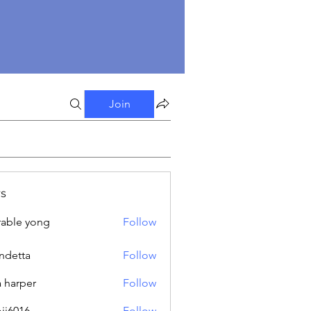
Join
s
able yong
Follow
ndetta
Follow
a harper
Follow
oji6016
Follow