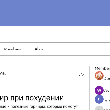
Members
About
Member
00%
Dor
We
ир при похудении
nyl
сные и полезные гарниры, которые помогут 
pir