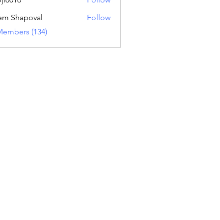
16
em Shapoval
Follow
Members (134)