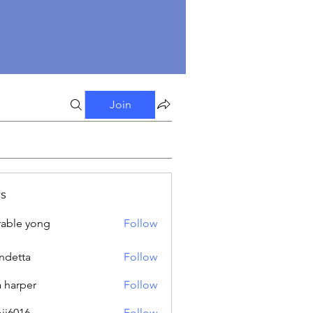
Join
s
able yong
Follow
ndetta
Follow
a harper
Follow
oji6016
Follow