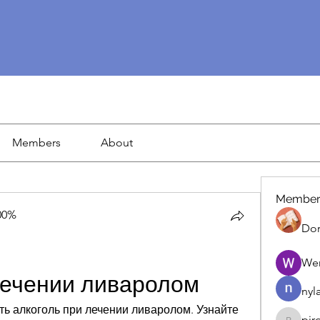
Members
About
Member
00%
Dor
We
лечении ливаролом
nyl
ь алкоголь при лечении ливаролом. Узнайте 
pir