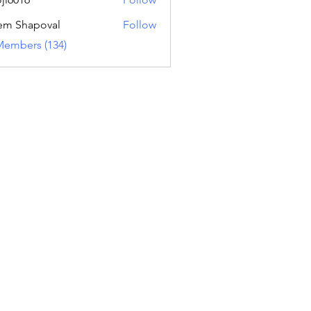
16
em Shapoval
Follow
Members (134)