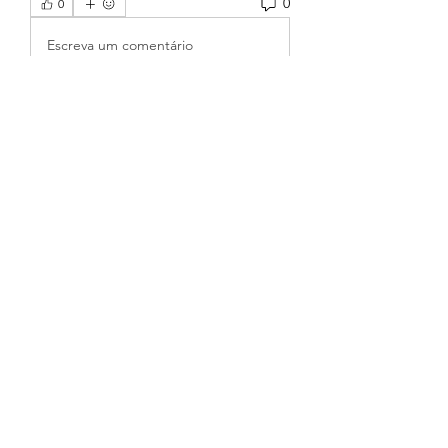
0
0
Escreva um comentário
About
Welcome to the group! You can
connect with other members, ge
...
Read more
Members
Dorable yong
Follow
Wendetta
Follow
nyla harper
Follow
piroji6016
Follow
piroji6016