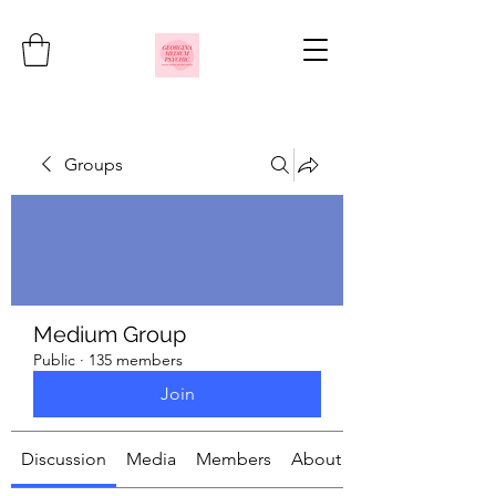
Groups
Medium Group
Public
·
135 members
Join
Discussion
Media
Members
About