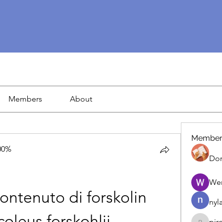
Members
About
Member
00%
Dor
We
ontenuto di forskolin 
nyl
coleus forskohlii
pir