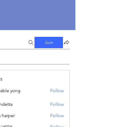
Join
s
able yong
Follow
ndetta
Follow
a harper
Follow
oji6016
Follow