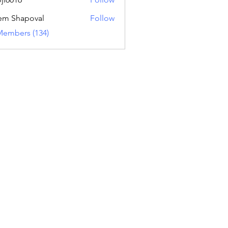
16
em Shapoval
Follow
Members (134)