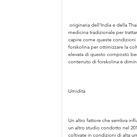
 originaria dell'India e della Thailandia. Il suo estratto è stato utilizzato nella 
medicina tradizionale per tratta
capire come queste condizioni a
forskolina per ottimizzare la col
elevata di questo composto benef
contenuto di forskolina è dimin
Umidità
Un altro fattore che sembra influ
un altro studio condotto nel 201
coltivate in condizioni di alta 