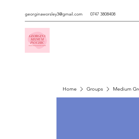
georginaworsley3@gmail.com
0747 3808408
Home
Groups
Medium Gr