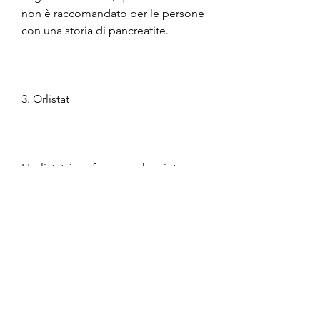
non è raccomandato per le persone 
con una storia di pancreatite.
3. Orlistat
L'orlistat è un farmaco che aiuta a 
ridurre l'assorbimento di grassi 
nell'intestino. Questo farmaco è 
spesso prescritto per il trattamento 
dell'obesità e può anche aiutare a 
ridurre il rischio di complicazioni del 
diabete di tipo 2. Tuttavia, questi 
farmaci non sono una soluzione 
magica e devono essere utilizzati in 