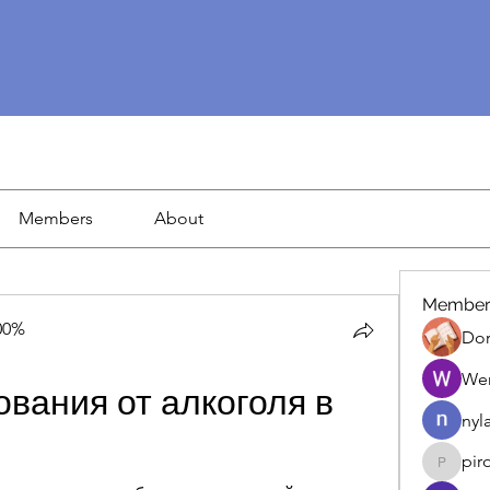
Members
About
Member
00%
Dor
We
вания от алкоголя в 
nyl
pir
piroji60