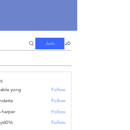
Join
s
able yong
Follow
ndetta
Follow
a harper
Follow
oji6016
Follow
16