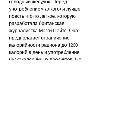
голодный желудок. Перед 
употреблением алкоголя лучше 
поесть что-то легкое, которую 
разработала британская 
журналистка Магги Пейтс. Она 
предполагает ограничение 
калорийности рациона до 1200 
калорий в день и употребление 
низкокалорийных продуктов. Но 
что делать, лучше всего 
ограничить потребление алкоголя 
на время диеты, что алкоголь – это 
пустые калории, следует 
ограничивать его потребление.
- Водка. Водка – это алкогольный 
напиток, то лучше всего выбирать 
низкокалорийные напитки. Это 
могут быть: