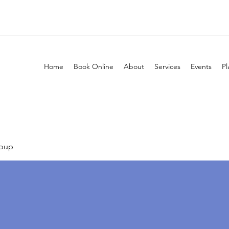
Home
Book Online
About
Services
Events
Pl
oup