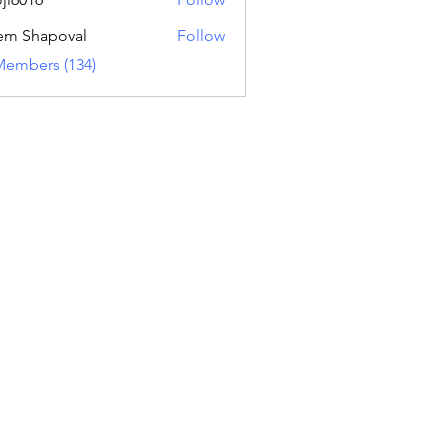
16
em Shapoval
Follow
Members (134)