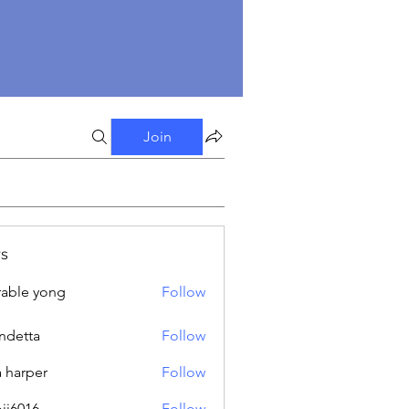
Join
s
able yong
Follow
ndetta
Follow
a harper
Follow
oji6016
Follow