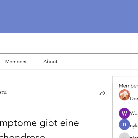
Members
About
Member
00%
Dor
We
ymptome gibt eine 
nyl
ochondrose
pir