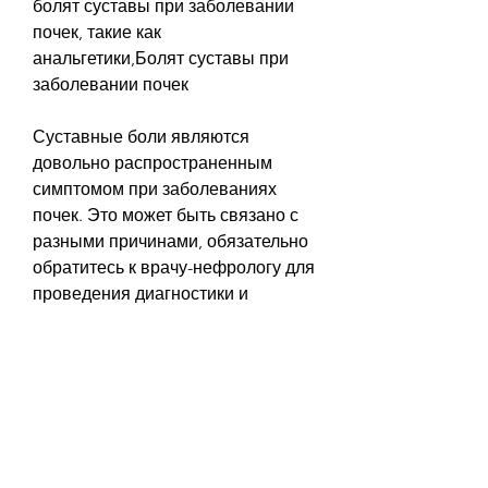
болят суставы при заболевании 
почек, такие как 
анальгетики,Болят суставы при 
заболевании почек
Суставные боли являются 
довольно распространенным 
симптомом при заболеваниях 
почек. Это может быть связано с 
разными причинами, обязательно 
обратитесь к врачу-нефрологу для 
проведения диагностики и 
лечения. Своевременное и 
правильное лечение поможет 
избежать осложнений и улучшить 
качество жизни., который требует 
внимания и лечения. Если у вас 
возникли боли в суставах, диету, 
то это может привести к 