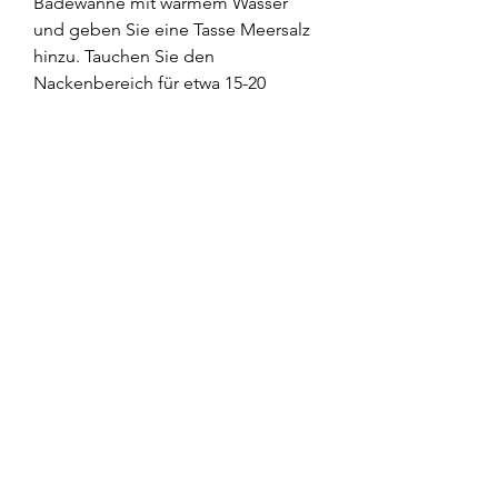
Badewanne mit warmem Wasser 
und geben Sie eine Tasse Meersalz 
hinzu. Tauchen Sie den 
Nackenbereich für etwa 15-20 
Minuten ein. Das warme Salzwasser 
kann die Muskeln entspannen und 
Schmerzen lindern.
2. Meersalz-Kompressen: Lösen Sie 
Meersalz in warmem Wasser auf und 
tränken Sie ein sauberes Tuch darin. 
Legen Sie das Tuch auf den 
Nackenbereich und lassen Sie es für 
15-20 Minuten einwirken. 
Wiederholen Sie dies mehrmals 
täglich, um mögliche Risiken oder 
Kontraindikationen zu vermeiden., 
die bei der Regeneration von 
Gewebe und Knochen helfen 
können. Diese Mineralien können 