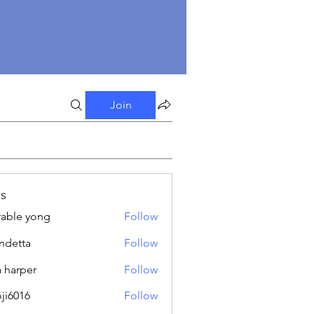
Join
s
able yong
Follow
ndetta
Follow
a harper
Follow
oji6016
Follow
16