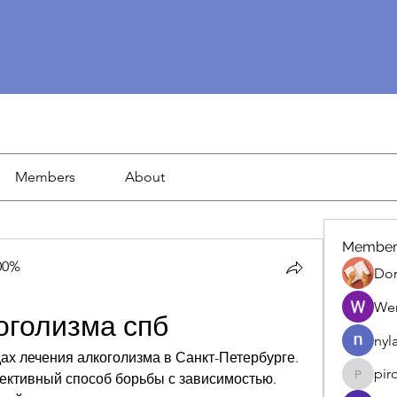
Members
About
Member
00%
Dor
We
оголизма спб
nyl
х лечения алкоголизма в Санкт-Петербурге. 
pir
ективный способ борьбы с зависимостью. 
piroji60