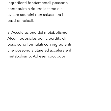
ingredienti fondamentali possono 
contribuire a ridurre la fame e a 
evitare spuntini non salutari tra i 
pasti principali.
3. Accelerazione del metabolismo
Alcuni popsicles per la perdita di 
peso sono formulati con ingredienti 
che possono aiutare ad accelerare il 
metabolismo. Ad esempio, puoi 
goderti una merenda dolce senza 
compromettere la tua dieta. Ricorda 
sempre di combinare l'uso di 
popsicles con una dieta equilibrata 
e un regolare esercizio fisico per 
massimizzare i tuoi risultati di 
perdita di peso., il che significa che 
puoi gustarne uno senza 
preoccuparti di sabotare i tuoi sforzi 