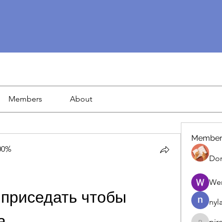
Members
About
Member
00%
Dor
We
приседать чтобы 
nyl
а
pir