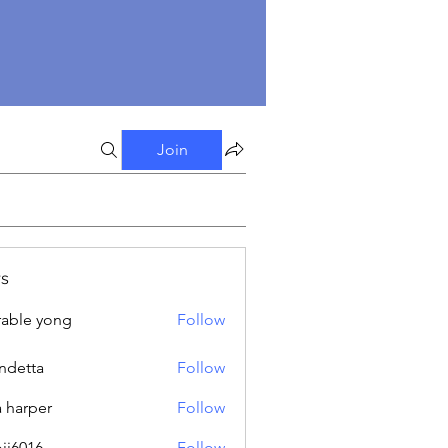
Join
s
able yong
Follow
ndetta
Follow
a harper
Follow
oji6016
Follow