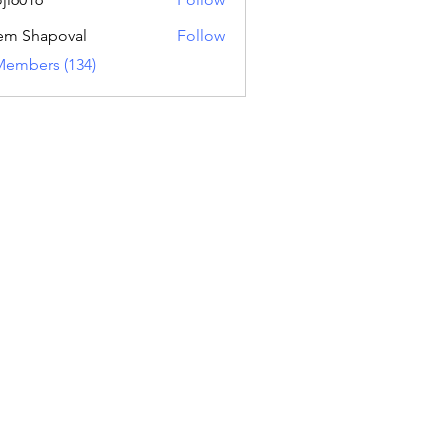
16
em Shapoval
Follow
Members (134)