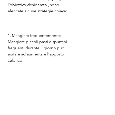
l'obiettivo desiderato., sono 
elencate alcune strategie chiave:
1. Mangiare frequentemente: 
Mangiare piccoli pasti e spuntini 
frequenti durante il giorno può 
aiutare ad aumentare l'apporto 
calorico.
2. Scegliere cibi densi di calorie: 
Concentrarsi su cibi ricchi di calorie 
come gli oli,L'apporto calorico per 
aumentare il peso: come fare