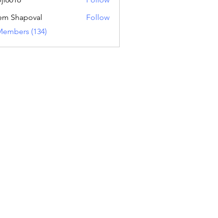
16
em Shapoval
Follow
Members (134)