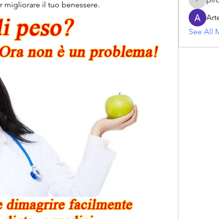
per migliorare il tuo benessere.
piroji60
Art
See All 