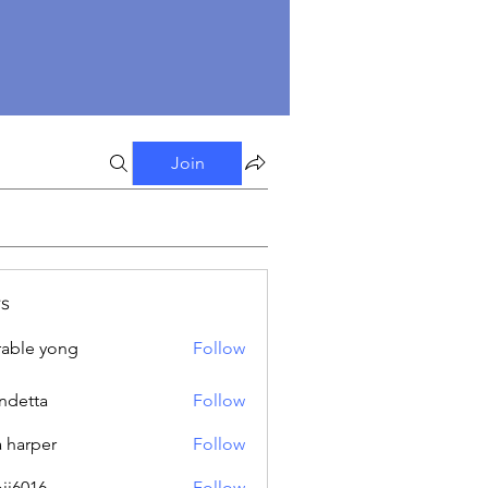
Join
s
able yong
Follow
ndetta
Follow
a harper
Follow
oji6016
Follow