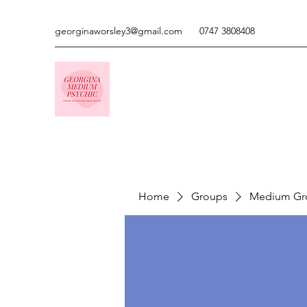
georginaworsley3@gmail.com
0747 3808408
Home
Groups
Medium Gr