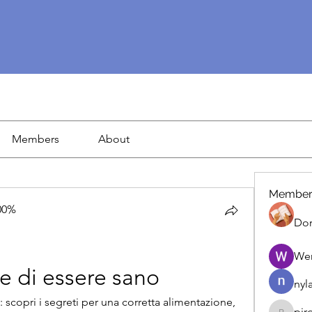
Members
About
Member
00%
Dor
We
e di essere sano
nyl
 scopri i segreti per una corretta alimentazione, 
pir