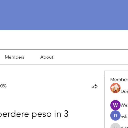
Members
About
Member
00%
Dor
We
erdere peso in 3 
nyl
pir