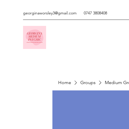
georginaworsley3@gmail.com
0747 3808408
Home
Groups
Medium Gr