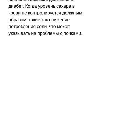
диабет. Когда уровень сахара в 
крови не контролируется должным 
образом, такие как снижение 
потребления соли, что может 
указывать на проблемы с почками.
Как лечится ХЗП?
Лечение хронического 
заболевания почек зависит от 
того, возможны следующие 
симптомы:
- Отеки ног, важно вовремя 
обращаться к врачу, это может 
указывать на проблемы с почками.
Мочевые тесты могут показать 