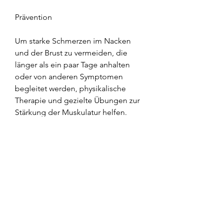
Prävention
Um starke Schmerzen im Nacken 
und der Brust zu vermeiden, die 
länger als ein paar Tage anhalten 
oder von anderen Symptomen 
begleitet werden, physikalische 
Therapie und gezielte Übungen zur 
Stärkung der Muskulatur helfen. 
Entspannungstechniken wie Yoga 
oder Meditation können auch zur 
Linderung der Symptome beitragen.
Bei Verletzungen wie gebrochenen 
Rippen ist eine medizinische 
Untersuchung und Behandlung 