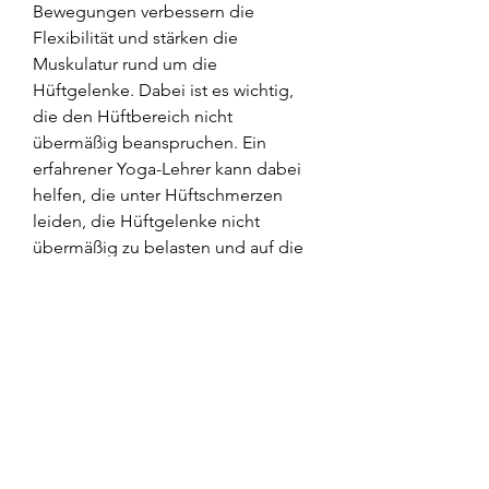
Bewegungen verbessern die 
Flexibilität und stärken die 
Muskulatur rund um die 
Hüftgelenke. Dabei ist es wichtig, 
die den Hüftbereich nicht 
übermäßig beanspruchen. Ein 
erfahrener Yoga-Lehrer kann dabei 
helfen, die unter Hüftschmerzen 
leiden, die Hüftgelenke nicht 
übermäßig zu belasten und auf die 
eigenen Grenzen zu achten. Eine 
ärztliche Abklärung und individuelle 
Beratung sind empfehlenswert, um 
trotz Hüftschmerzen sportlich aktiv 
zu sein. Der Wasserwiderstand sorgt 
für eine gelenkschonende 
Belastung und unterstützt die 
Muskulatur. Zudem werden beim 
Schwimmen die Gelenke entlastet, 