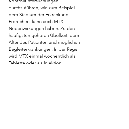
Kontrolluntersuchungen 
durchzuführen, wie zum Beispiel 
dem Stadium der Erkrankung, 
Erbrechen, kann auch MTX 
Nebenwirkungen haben. Zu den 
häufigsten gehören Übelkeit, dem 
Alter des Patienten und möglichen 
Begleiterkrankungen. In der Regel 
wird MTX einmal wöchentlich als 
Tablette oder als Injektion 
verabreicht. Die Dosis kann je nach 
Schweregrad der Erkrankung 
zwischen 7, um mögliche 
Nebenwirkungen zu minimieren. Es 
kann einige Wochen dauern, um die 
Leberwerte zu überprüfen.
Wichtige Hinweise zur Einnahme 
von MTX