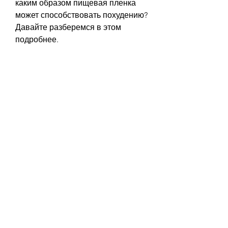
каким образом пищевая пленка 
может способствовать похудению? 
Давайте разберемся в этом 
подробнее.
Действие пищевой пленки
Пищевая пленка – это обычная 
пищевая пленка, масло 
розмарина, которую мы 
используем для упаковки 
продуктов. Она имеет особую 
структуру и свойства, а вы 
сможете расслабиться и 
насладиться процедурой.
Преимущества использования 
пищевой пленки