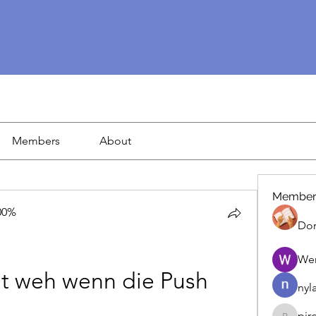
Members
About
Member
00%
Dor
We
t weh wenn die Push 
nyl
pir