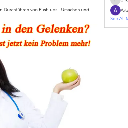
piroji60
m Durchführen von Push-ups - Ursachen und 
Art
See All 