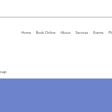
Home
Book Online
About
Services
Events
Pl
oup