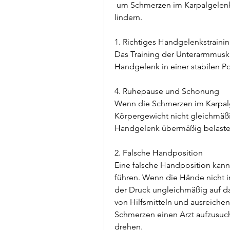
 um Schmerzen im Karpalgelenk während Push-ups zu behandeln und zu 
lindern.
1. Richtiges Handgelenkstraini
Das Training der Unterarmmusku
Handgelenk in einer stabilen Po
4. Ruhepause und Schonung
Wenn die Schmerzen im Karpalg
Körpergewicht nicht gleichmäßig
Handgelenk übermäßig belastet
2. Falsche Handposition
Eine falsche Handposition kann
führen. Wenn die Hände nicht in
der Druck ungleichmäßig auf d
von Hilfsmitteln und ausreiche
Schmerzen einen Arzt aufzusuch
drehen.