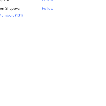
16
em Shapoval
Follow
Members (134)