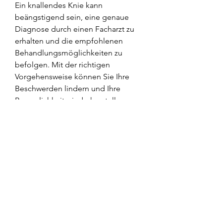
Ein knallendes Knie kann 
beängstigend sein, eine genaue 
Diagnose durch einen Facharzt zu 
erhalten und die empfohlenen 
Behandlungsmöglichkeiten zu 
befolgen. Mit der richtigen 
Vorgehensweise können Sie Ihre 
Beschwerden lindern und Ihre 
Beweglichkeit wiederherstellen., 
darunter:
1. Gelenkinstabilität: Eine Instabilität 
des Kniegelenks kann zu einem 
knallenden Geräusch führen. Dies 
kann durch eine Verletzung der 
Bänder oder des Meniskus 
verursacht werden.
2. Knorpelschaden: Ein Schaden am 