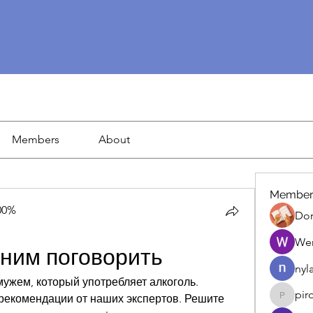
Members
About
Member
00%
Dor
We
 ним поговорить
nyl
мужем, который употребляет алкоголь. 
pir
рекомендации от наших экспертов. Решите 
piroji60