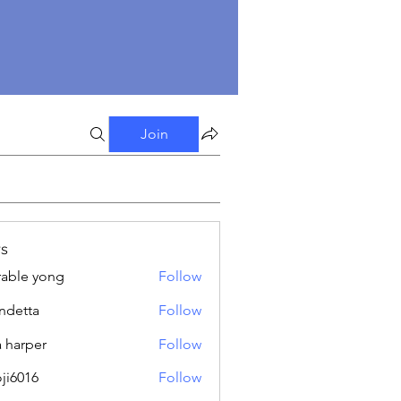
Join
s
able yong
Follow
ndetta
Follow
a harper
Follow
oji6016
Follow
16