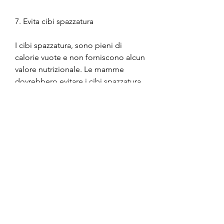
7. Evita cibi spazzatura
I cibi spazzatura, sono pieni di 
calorie vuote e non forniscono alcun 
valore nutrizionale. Le mamme 
dovrebbero evitare i cibi spazzatura 
nella loro dieta e cercare alternative 
più sane.
Conclusione
Un piano di dieta dopo la 
gravidanza in urdu può aiutare le 
mamme a ottenere una nutrizione 
adeguata mentre cercano di tornare 