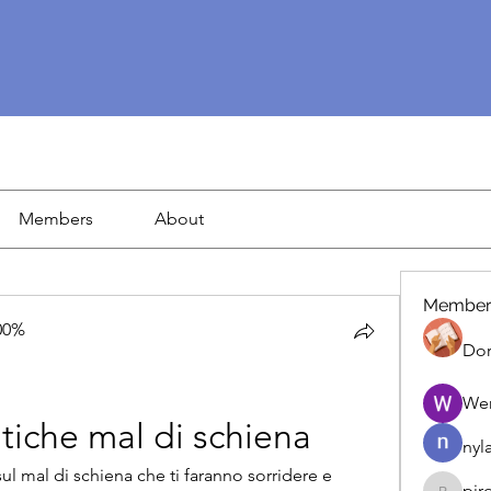
Members
About
Member
00%
Dor
We
iche mal di schiena
nyl
l mal di schiena che ti faranno sorridere e 
pir