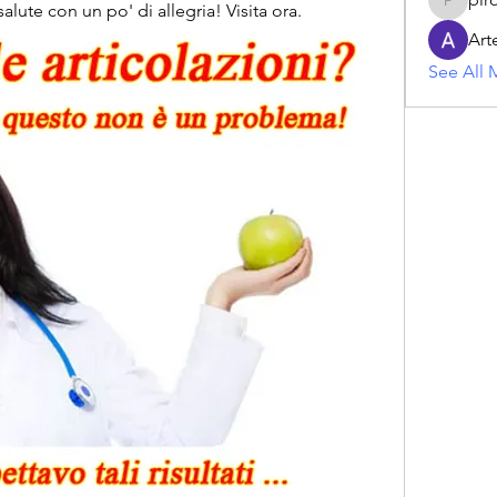
 salute con un po' di allegria! Visita ora.
piroji60
Art
See All 