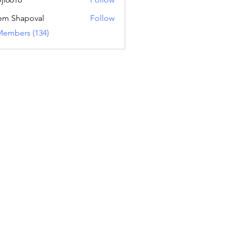
16
em Shapoval
Follow
Members (134)