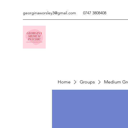
georginaworsley3@gmail.com
0747 3808408
Home
Groups
Medium Gr