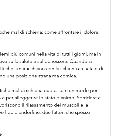
che mal di schiena: come affrontare il dolore 
emi più comuni nella vita di tutti i giorni, ma in 
tivo sulla salute e sul benessere. Quando si 
tti che si stiracchiano con la schiena arcuata o di 
no una posizione strana ma comica.
atiche mal di schiena può essere un modo per 
so e per alleggerire lo stato d'animo. Sorridere e 
avoriscono il rilassamento dei muscoli e la 
o libera endorfine, due fattori che spesso 
e