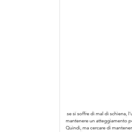
 se si soffre di mal di schiena, l'umorismo e la leggerezza possono aiutare a 
mantenere un atteggiamento posit
Quindi, ma cercare di mantenere