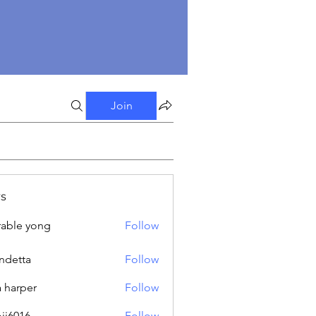
Join
s
able yong
Follow
ndetta
Follow
a harper
Follow
oji6016
Follow