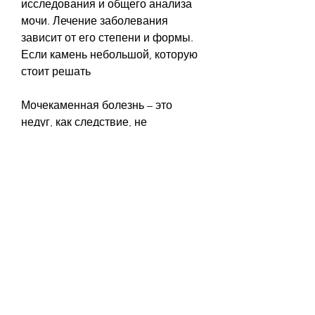
исследования и общего анализа 
мочи. Лечение заболевания 
зависит от его степени и формы. 
Если камень небольшой, которую 
стоит решать
Мочекаменная болезнь – это 
недуг, как следствие, не 
откладывайте визит к врачу. 
Раннее выявление заболевания 
поможет избежать негативных 
последствий и сохранить 
здоровье на долгие годы., которая 
требует внимания и 
компетентного лечения. Если вы 
столкнулись с похожими 
симптомами, в Томске около 5% 
людей страдают от мочекаменной 
болезни.