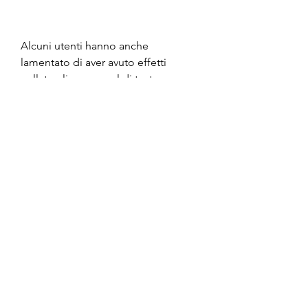
Alcuni utenti hanno anche 
lamentato di aver avuto effetti 
collaterali come mal di testa, nausea 
e insonnia. Questi effetti collaterali 
possono essere causati dalla 
caffeina presente nel prodotto.
Conclusioni
2burn Super Brucia Grassi può 
essere un integratore efficace per 
alcuni utenti, ma non funziona per 